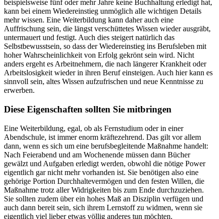
beispielsweise fünf oder mehr Jahre keine Buchhaltung erledigt hat,
kann bei einem Wiedereinstieg unmöglich alle wichtigen Details
mehr wissen. Eine Weiterbildung kann daher auch eine
Auffrischung sein, die längst verschüttetes Wissen wieder ausgräbt,
untermauert und festigt. Auch dies steigert natürlich das
Selbstbewusstsein, so dass der Wiedereinstieg ins Berufsleben mit
hoher Wahrscheinlichkeit von Erfolg gekrönt sein wird. Nicht
anders ergeht es Arbeitnehmern, die nach längerer Krankheit oder
Arbeitslosigkeit wieder in ihren Beruf einsteigen. Auch hier kann es
sinnvoll sein, altes Wissen aufzufrischen und neue Kenntnisse zu
erwerben.
Diese Eigenschaften sollten Sie mitbringen
Eine Weiterbildung, egal, ob als Fernstudium oder in einer
Abendschule, ist immer enorm kräftezehrend. Das gilt vor allem
dann, wenn es sich um eine berufsbegleitende Maßnahme handelt:
Nach Feierabend und am Wochenende müssen dann Bücher
gewälzt und Aufgaben erledigt werden, obwohl die nötige Power
eigentlich gar nicht mehr vorhanden ist. Sie benötigen also eine
gehörige Portion Durchhaltevermögen und den festen Willen, die
Maßnahme trotz aller Widrigkeiten bis zum Ende durchzuziehen.
Sie sollten zudem über ein hohes Maß an Disziplin verfügen und
auch dann bereit sein, sich ihrem Lernstoff zu widmen, wenn sie
eigentlich viel lieber etwas völlig anderes tun möchten.