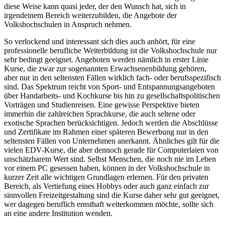
diese Weise kann quasi jeder, der den Wunsch hat, sich in
irgendeinem Bereich weiterzubilden, die Angebote der
Volkshochschulen in Anspruch nehmen.
So verlockend und interessant sich dies auch anhört, für eine
professionelle berufliche Weiterbildung ist die Volkshochschule nur
sehr bedingt geeignet. Angeboten werden nämlich in erster Linie
Kurse, die zwar zur sogenannten Erwachsenenbildung gehören,
aber nur in den seltensten Fällen wirklich fach- oder berufsspezifisch
sind. Das Spektrum reicht von Sport- und Entspannungsangeboten
über Handarbeits- und Kochkurse bis hin zu gesellschaftspolitischen
Vorträgen und Studienreisen. Eine gewisse Perspektive bieten
immerhin die zahlreichen Sprachkurse, die auch seltene oder
exotische Sprachen berücksichtigen. Jedoch werden die Abschlüsse
und Zertifikate im Rahmen einer späteren Bewerbung nur in den
seltensten Fällen von Unternehmen anerkannt. Ähnliches gilt für die
vielen EDV-Kurse, die aber dennoch gerade für Computerlaien von
unschätzbarem Wert sind. Selbst Menschen, die noch nie im Leben
vor einem PC gesessen haben, können in der Volkshochschule in
kurzer Zeit alle wichtigen Grundlagen erlernen. Für den privaten
Bereich, als Vertiefung eines Hobbys oder auch ganz einfach zur
sinnvollen Freizeitgestaltung sind die Kurse daher sehr gut geeignet,
wer dagegen beruflich ernsthaft weiterkommen möchte, sollte sich
an eine andere Institution wenden.