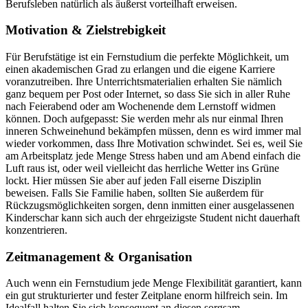
Berufsleben natürlich als äußerst vorteilhaft erweisen.
Motivation & Zielstrebigkeit
Für Berufstätige ist ein Fernstudium die perfekte Möglichkeit, um
einen akademischen Grad zu erlangen und die eigene Karriere
voranzutreiben. Ihre Unterrichtsmaterialien erhalten Sie nämlich
ganz bequem per Post oder Internet, so dass Sie sich in aller Ruhe
nach Feierabend oder am Wochenende dem Lernstoff widmen
können. Doch aufgepasst: Sie werden mehr als nur einmal Ihren
inneren Schweinehund bekämpfen müssen, denn es wird immer mal
wieder vorkommen, dass Ihre Motivation schwindet. Sei es, weil Sie
am Arbeitsplatz jede Menge Stress haben und am Abend einfach die
Luft raus ist, oder weil vielleicht das herrliche Wetter ins Grüne
lockt. Hier müssen Sie aber auf jeden Fall eiserne Disziplin
beweisen. Falls Sie Familie haben, sollten Sie außerdem für
Rückzugsmöglichkeiten sorgen, denn inmitten einer ausgelassenen
Kinderschar kann sich auch der ehrgeizigste Student nicht dauerhaft
konzentrieren.
Zeitmanagement & Organisation
Auch wenn ein Fernstudium jede Menge Flexibilität garantiert, kann
ein gut strukturierter und fester Zeitplane enorm hilfreich sein. Im
Idealfall halten Sie sich konsequent an diesen sorgsam