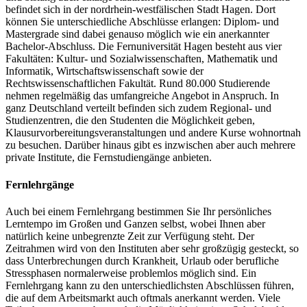
befindet sich in der nordrhein-westfälischen Stadt Hagen. Dort
können Sie unterschiedliche Abschlüsse erlangen: Diplom- und
Mastergrade sind dabei genauso möglich wie ein anerkannter
Bachelor-Abschluss. Die Fernuniversität Hagen besteht aus vier
Fakultäten: Kultur- und Sozialwissenschaften, Mathematik und
Informatik, Wirtschaftswissenschaft sowie der
Rechtswissenschaftlichen Fakultät. Rund 80.000 Studierende
nehmen regelmäßig das umfangreiche Angebot in Anspruch. In
ganz Deutschland verteilt befinden sich zudem Regional- und
Studienzentren, die den Studenten die Möglichkeit geben,
Klausurvorbereitungsveranstaltungen und andere Kurse wohnortnah
zu besuchen. Darüber hinaus gibt es inzwischen aber auch mehrere
private Institute, die Fernstudiengänge anbieten.
Fernlehrgänge
Auch bei einem Fernlehrgang bestimmen Sie Ihr persönliches
Lerntempo im Großen und Ganzen selbst, wobei Ihnen aber
natürlich keine unbegrenzte Zeit zur Verfügung steht. Der
Zeitrahmen wird von den Instituten aber sehr großzügig gesteckt, so
dass Unterbrechungen durch Krankheit, Urlaub oder berufliche
Stressphasen normalerweise problemlos möglich sind. Ein
Fernlehrgang kann zu den unterschiedlichsten Abschlüssen führen,
die auf dem Arbeitsmarkt auch oftmals anerkannt werden. Viele