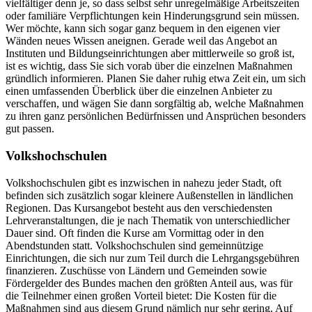
vielfältiger denn je, so dass selbst sehr unregelmäßige Arbeitszeiten
oder familiäre Verpflichtungen kein Hinderungsgrund sein müssen.
Wer möchte, kann sich sogar ganz bequem in den eigenen vier
Wänden neues Wissen aneignen. Gerade weil das Angebot an
Instituten und Bildungseinrichtungen aber mittlerweile so groß ist,
ist es wichtig, dass Sie sich vorab über die einzelnen Maßnahmen
gründlich informieren. Planen Sie daher ruhig etwa Zeit ein, um sich
einen umfassenden Überblick über die einzelnen Anbieter zu
verschaffen, und wägen Sie dann sorgfältig ab, welche Maßnahmen
zu ihren ganz persönlichen Bedürfnissen und Ansprüchen besonders
gut passen.
Volkshochschulen
Volkshochschulen gibt es inzwischen in nahezu jeder Stadt, oft
befinden sich zusätzlich sogar kleinere Außenstellen in ländlichen
Regionen. Das Kursangebot besteht aus den verschiedensten
Lehrveranstaltungen, die je nach Thematik von unterschiedlicher
Dauer sind. Oft finden die Kurse am Vormittag oder in den
Abendstunden statt. Volkshochschulen sind gemeinnützige
Einrichtungen, die sich nur zum Teil durch die Lehrgangsgebühren
finanzieren. Zuschüsse von Ländern und Gemeinden sowie
Fördergelder des Bundes machen den größten Anteil aus, was für
die Teilnehmer einen großen Vorteil bietet: Die Kosten für die
Maßnahmen sind aus diesem Grund nämlich nur sehr gering. Auf