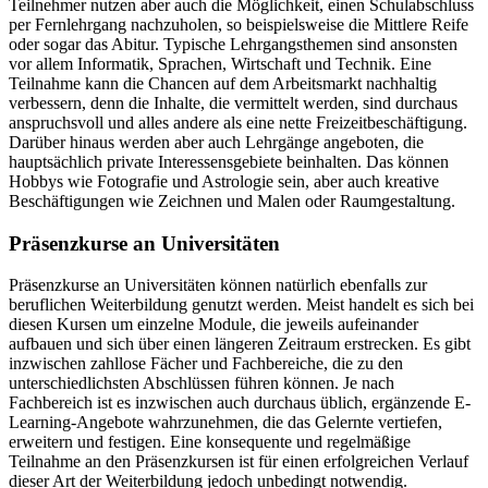
Teilnehmer nutzen aber auch die Möglichkeit, einen Schulabschluss
per Fernlehrgang nachzuholen, so beispielsweise die Mittlere Reife
oder sogar das Abitur. Typische Lehrgangsthemen sind ansonsten
vor allem Informatik, Sprachen, Wirtschaft und Technik. Eine
Teilnahme kann die Chancen auf dem Arbeitsmarkt nachhaltig
verbessern, denn die Inhalte, die vermittelt werden, sind durchaus
anspruchsvoll und alles andere als eine nette Freizeitbeschäftigung.
Darüber hinaus werden aber auch Lehrgänge angeboten, die
hauptsächlich private Interessensgebiete beinhalten. Das können
Hobbys wie Fotografie und Astrologie sein, aber auch kreative
Beschäftigungen wie Zeichnen und Malen oder Raumgestaltung.
Präsenzkurse an Universitäten
Präsenzkurse an Universitäten können natürlich ebenfalls zur
beruflichen Weiterbildung genutzt werden. Meist handelt es sich bei
diesen Kursen um einzelne Module, die jeweils aufeinander
aufbauen und sich über einen längeren Zeitraum erstrecken. Es gibt
inzwischen zahllose Fächer und Fachbereiche, die zu den
unterschiedlichsten Abschlüssen führen können. Je nach
Fachbereich ist es inzwischen auch durchaus üblich, ergänzende E-
Learning-Angebote wahrzunehmen, die das Gelernte vertiefen,
erweitern und festigen. Eine konsequente und regelmäßige
Teilnahme an den Präsenzkursen ist für einen erfolgreichen Verlauf
dieser Art der Weiterbildung jedoch unbedingt notwendig.