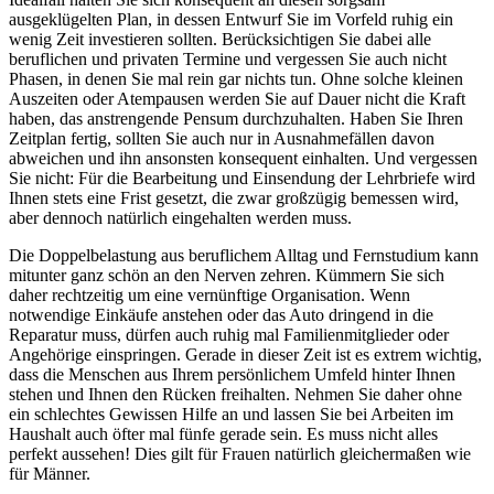
ausgeklügelten Plan, in dessen Entwurf Sie im Vorfeld ruhig ein
wenig Zeit investieren sollten. Berücksichtigen Sie dabei alle
beruflichen und privaten Termine und vergessen Sie auch nicht
Phasen, in denen Sie mal rein gar nichts tun. Ohne solche kleinen
Auszeiten oder Atempausen werden Sie auf Dauer nicht die Kraft
haben, das anstrengende Pensum durchzuhalten. Haben Sie Ihren
Zeitplan fertig, sollten Sie auch nur in Ausnahmefällen davon
abweichen und ihn ansonsten konsequent einhalten. Und vergessen
Sie nicht: Für die Bearbeitung und Einsendung der Lehrbriefe wird
Ihnen stets eine Frist gesetzt, die zwar großzügig bemessen wird,
aber dennoch natürlich eingehalten werden muss.
Die Doppelbelastung aus beruflichem Alltag und Fernstudium kann
mitunter ganz schön an den Nerven zehren. Kümmern Sie sich
daher rechtzeitig um eine vernünftige Organisation. Wenn
notwendige Einkäufe anstehen oder das Auto dringend in die
Reparatur muss, dürfen auch ruhig mal Familienmitglieder oder
Angehörige einspringen. Gerade in dieser Zeit ist es extrem wichtig,
dass die Menschen aus Ihrem persönlichem Umfeld hinter Ihnen
stehen und Ihnen den Rücken freihalten. Nehmen Sie daher ohne
ein schlechtes Gewissen Hilfe an und lassen Sie bei Arbeiten im
Haushalt auch öfter mal fünfe gerade sein. Es muss nicht alles
perfekt aussehen! Dies gilt für Frauen natürlich gleichermaßen wie
für Männer.