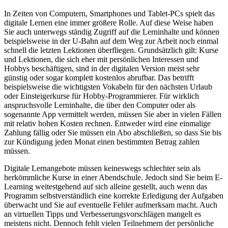
In Zeiten von Computern, Smartphones und Tablet-PCs spielt das
digitale Lernen eine immer größere Rolle. Auf diese Weise haben
Sie auch unterwegs ständig Zugriff auf die Lerninhalte und können
beispielsweise in der U-Bahn auf dem Weg zur Arbeit noch einmal
schnell die letzten Lektionen überfliegen. Grundsätzlich gilt: Kurse
und Lektionen, die sich eher mit persönlichen Interessen und
Hobbys beschäftigen, sind in der digitalen Version meist sehr
günstig oder sogar komplett kostenlos abrufbar. Das betrifft
beispielsweise die wichtigsten Vokabeln für den nächsten Urlaub
oder Einsteigerkurse für Hobby-Programmierer. Für wirklich
anspruchsvolle Lerninhalte, die über den Computer oder als
sogenannte App vermittelt werden, müssen Sie aber in vielen Fällen
mit relativ hohen Kosten rechnen. Entweder wird eine einmalige
Zahlung fällig oder Sie müssen ein Abo abschließen, so dass Sie bis
zur Kündigung jeden Monat einen bestimmten Betrag zahlen
müssen.
Digitale Lernangebote müssen keineswegs schlechter sein als
herkömmliche Kurse in einer Abendschule. Jedoch sind Sie beim E-
Learning weitestgehend auf sich alleine gestellt, auch wenn das
Programm selbstverständlich eine korrekte Erledigung der Aufgaben
überwacht und Sie auf eventuelle Fehler aufmerksam macht. Auch
an virtuellen Tipps und Verbesserungsvorschlägen mangelt es
meistens nicht. Dennoch fehlt vielen Teilnehmern der persönliche