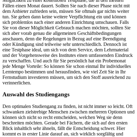
Möglichkeit zu einer kostenlosen Testphase, die in den meisten
Fällen einen Monat dauert. Sollten Sie nach dieser Phase nicht mit
dem Anbieter zufrieden sein, müssen Sie oftmals gar nichts weiter
tun. Sie gehen dann keine weitere Verpflichtung ein und können
sich problemlos nach einer anderen Einrichtung umschauen. Falls
Sie von dieser Möglichkeit Gebrauch machen möchten, sollten Sie
sich aber vorab genau die allgemeinen Geschäftsbedingungen
anschauen, denn die Regelungen in Bezug auf eine Beendigung
oder Kündigung sind teilweise sehr unterschiedlich. Dennoch ist
eine Testphase ideal, um sich von dem Service, dem Lehrmaterial
und der Vorgehensweise des Institutes einen umfassenden Eindruck
zu verschaffen. Und auch für Sie persönlich hat ein Probemonat
jede Menge Vorteile: So können Sie schon einmal Ihr individuelles
Lerntempo bestimmen und herausfinden, wie viel Zeit Sie in Ihr
Fernstudium investieren müssen, um sich den Stoff ausreichend zu
verinnerlichen.
Auswahl des Studiengangs
Den optimalen Studiengang zu finden, ist nicht immer so leicht. Oft
schwanken zielstrebige Menschen zwischen mehreren Optionen und
können sich nicht so recht entscheiden, welchen Weg sie denn
beschreiten möchten. Gerade bei Fächern, die sich auf den ersten
Blick inhaltlich sehr ähneln, fällt die Entscheidung schwer. Hier
kommt es in erster Linie darauf an, sich wirklich sorgfältig und