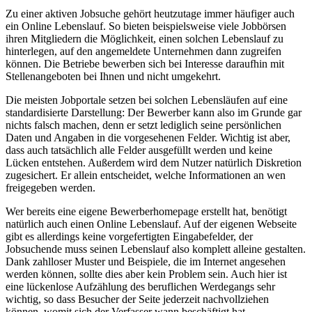
Zu einer aktiven Jobsuche gehört heutzutage immer häufiger auch
ein Online Lebenslauf. So bieten beispielsweise viele Jobbörsen
ihren Mitgliedern die Möglichkeit, einen solchen Lebenslauf zu
hinterlegen, auf den angemeldete Unternehmen dann zugreifen
können. Die Betriebe bewerben sich bei Interesse daraufhin mit
Stellenangeboten bei Ihnen und nicht umgekehrt.
Die meisten Jobportale setzen bei solchen Lebensläufen auf eine
standardisierte Darstellung: Der Bewerber kann also im Grunde gar
nichts falsch machen, denn er setzt lediglich seine persönlichen
Daten und Angaben in die vorgesehenen Felder. Wichtig ist aber,
dass auch tatsächlich alle Felder ausgefüllt werden und keine
Lücken entstehen. Außerdem wird dem Nutzer natürlich Diskretion
zugesichert. Er allein entscheidet, welche Informationen an wen
freigegeben werden.
Wer bereits eine eigene Bewerberhomepage erstellt hat, benötigt
natürlich auch einen Online Lebenslauf. Auf der eigenen Webseite
gibt es allerdings keine vorgefertigten Eingabefelder, der
Jobsuchende muss seinen Lebenslauf also komplett alleine gestalten.
Dank zahlloser Muster und Beispiele, die im Internet angesehen
werden können, sollte dies aber kein Problem sein. Auch hier ist
eine lückenlose Aufzählung des beruflichen Werdegangs sehr
wichtig, so dass Besucher der Seite jederzeit nachvollziehen
können, womit sich der Verfasser wann beschäftigt hat.