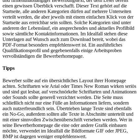
und firmenunabhängiger Bewerbungstext, der dem Leser bereits
einen gewissen Überblick verschafft. Dieser Text gehört auf die
Startseite, alle anderen Kategorien dürfen auf mehrere Unterseiten
verteilt werden, die aber jeweils mit einem einfachen Klick von der
Startseite aus erreichbar sein sollten. Solche Kategorien sind unter
anderem der Lebenslauf, ein ansprechendes und aktuelles Profilbild
sowie sämtliche Kontaktinformationen. Im Idealfall stehen diese
Unterlagen auf Wunsch auch zum Download bereit, wobei das
PDF-Format besonders empfehlenswert ist. Ein ausführliches
Qualifikationsprofil und gegebenenfalls einige Arbeitsproben
vervollständigen die Bewerberhomepage.
Tipps
Bewerber sollte auf ein übersichtliches Layout ihrer Homepage
achten. Schriftarten wie Arial oder Times New Roman wirken seriös
und sind gut lesbar, auf verschnörkelte Schriftarten und Animationen
oder Sounds sollte generell verzichtet werden. Die Seite muss
schließlich nicht nur eine Fülle an Informationen liefern, sondern
auch nutzerfreundlich sein. Übertrieben lange Texte sind ebenfalls
ein No-Go, außerdem sollten alle Texte in Abschnitte unterteilt und
mit einer sinnvollen Zwischenüberschrift versehen werden. Wer in
seine Bewerberhomepage die eine oder andere Grafik einbauen
möchte, verwendet im Idealfall die Bildformate GIF oder JPEG,
BMP ist dagegen weniger empfehlenswert.