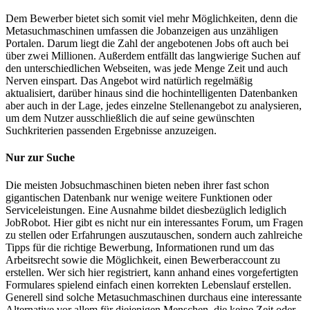
Dem Bewerber bietet sich somit viel mehr Möglichkeiten, denn die
Metasuchmaschinen umfassen die Jobanzeigen aus unzähligen
Portalen. Darum liegt die Zahl der angebotenen Jobs oft auch bei
über zwei Millionen. Außerdem entfällt das langwierige Suchen auf
den unterschiedlichen Webseiten, was jede Menge Zeit und auch
Nerven einspart. Das Angebot wird natürlich regelmäßig
aktualisiert, darüber hinaus sind die hochintelligenten Datenbanken
aber auch in der Lage, jedes einzelne Stellenangebot zu analysieren,
um dem Nutzer ausschließlich die auf seine gewünschten
Suchkriterien passenden Ergebnisse anzuzeigen.
Nur zur Suche
Die meisten Jobsuchmaschinen bieten neben ihrer fast schon
gigantischen Datenbank nur wenige weitere Funktionen oder
Serviceleistungen. Eine Ausnahme bildet diesbezüglich lediglich
JobRobot. Hier gibt es nicht nur ein interessantes Forum, um Fragen
zu stellen oder Erfahrungen auszutauschen, sondern auch zahlreiche
Tipps für die richtige Bewerbung, Informationen rund um das
Arbeitsrecht sowie die Möglichkeit, einen Bewerberaccount zu
erstellen. Wer sich hier registriert, kann anhand eines vorgefertigten
Formulares spielend einfach einen korrekten Lebenslauf erstellen.
Generell sind solche Metasuchmaschinen durchaus eine interessante
Alternative vor allem für diejenigen Menschen, die keine Zeit oder