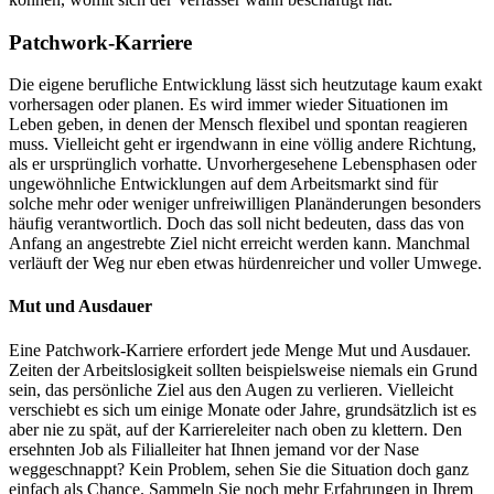
Patchwork-Karriere
Die eigene berufliche Entwicklung lässt sich heutzutage kaum exakt
vorhersagen oder planen. Es wird immer wieder Situationen im
Leben geben, in denen der Mensch flexibel und spontan reagieren
muss. Vielleicht geht er irgendwann in eine völlig andere Richtung,
als er ursprünglich vorhatte. Unvorhergesehene Lebensphasen oder
ungewöhnliche Entwicklungen auf dem Arbeitsmarkt sind für
solche mehr oder weniger unfreiwilligen Planänderungen besonders
häufig verantwortlich. Doch das soll nicht bedeuten, dass das von
Anfang an angestrebte Ziel nicht erreicht werden kann. Manchmal
verläuft der Weg nur eben etwas hürdenreicher und voller Umwege.
Mut und Ausdauer
Eine Patchwork-Karriere erfordert jede Menge Mut und Ausdauer.
Zeiten der Arbeitslosigkeit sollten beispielsweise niemals ein Grund
sein, das persönliche Ziel aus den Augen zu verlieren. Vielleicht
verschiebt es sich um einige Monate oder Jahre, grundsätzlich ist es
aber nie zu spät, auf der Karriereleiter nach oben zu klettern. Den
ersehnten Job als Filialleiter hat Ihnen jemand vor der Nase
weggeschnappt? Kein Problem, sehen Sie die Situation doch ganz
einfach als Chance. Sammeln Sie noch mehr Erfahrungen in Ihrem