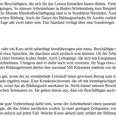
er Beschäftigten, die sich für das Lernen freistellen lassen dürfen. V
slegungen. So müssen Arbeitnehmer in Baden-Württemberg zum Beispiel
 Monate Mindestbeschäftigung sind es in Nordrhein-Westfalen. Azubis
itischen Bildung. Auch die Dauer des Bildungsurlaubs für Azubis variie
ge alle zwei Jahre sein. Das Saarland verfügt über eine Sonderregel. H
ar oder ein Kurs nicht unbedingt berufsbezogen sein muss. Beschäftig
nd etwa Sprachen, die durchaus auch exotisch sein können. Ob der Arbei
u einer fremden Kultur findet. Auch Lehrgänge, die sich mit Entspannu
teilnehmen. Übrigens darf er dafür auch weit verreisen, für Yoga etwa a
r Bildungsfreizeit dürfen hier maximal 500 Kilometer entfernt von de
es gut, wenn der zu vermittelnde Lernstoff einen gewissen Bezug zum Arbe
ub ergeben muss. Eine Krankenschwester, die oft mit fremdsprachigen 
en, wenn das als Bildungszeit anerkannt ist. Nicht immer müssen Bes
schen Seminaren zu. Sie gehen davon aus, dass ein Beschäftigter auch e
ine gute Vorbereitung dafür sein, wenn der Arbeitnehmer einen passen
te, die das Abitur nachholen wollen. In einer geringen Zeitspanne, wie
es jedoch auf jeden Fall. Welche Kurse aktuell sind, erfährt der Bildu