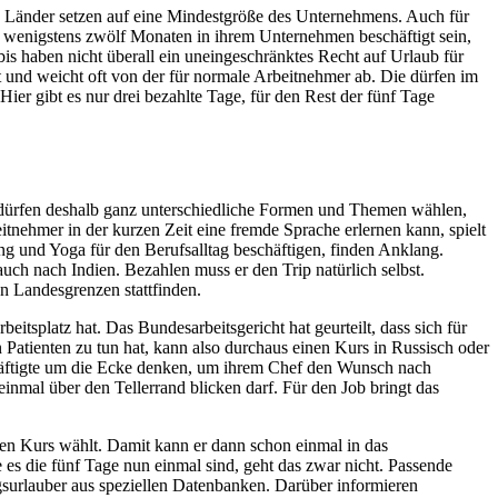
iele Länder setzen auf eine Mindestgröße des Unternehmens. Auch für
 wenigstens zwölf Monaten in ihrem Unternehmen beschäftigt sein,
 haben nicht überall ein uneingeschränktes Recht auf Urlaub für
rt und weicht oft von der für normale Arbeitnehmer ab. Die dürfen im
ier gibt es nur drei bezahlte Tage, für den Rest der fünf Tage
te dürfen deshalb ganz unterschiedliche Formen und Themen wählen,
tnehmer in der kurzen Zeit eine fremde Sprache erlernen kann, spielt
ng und Yoga für den Berufsalltag beschäftigen, finden Anklang.
uch nach Indien. Bezahlen muss er den Trip natürlich selbst.
n Landesgrenzen stattfinden.
itsplatz hat. Das Bundesarbeitsgericht hat geurteilt, dass sich für
Patienten zu tun hat, kann also durchaus einen Kurs in Russisch oder
chäftigte um die Ecke denken, um ihrem Chef den Wunsch nach
inmal über den Tellerrand blicken darf. Für den Job bringt das
den Kurs wählt. Damit kann er dann schon einmal in das
 es die fünf Tage nun einmal sind, geht das zwar nicht. Passende
ngsurlauber aus speziellen Datenbanken. Darüber informieren