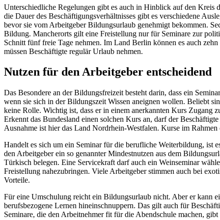
Unterschiedliche Regelungen gibt es auch in Hinblick auf den Kreis d
die Dauer des Beschäftigungsverhältnisses gibt es verschiedene Au
bevor sie vom Arbeitgeber Bildungsurlaub genehmigt bekommen. Sechs
Bildung. Mancherorts gilt eine Freistellung nur für Seminare zur pol
Schnitt fünf freie Tage nehmen. Im Land Berlin können es auch zehn Ta
müssen Beschäftigte regulär Urlaub nehmen.
Nutzen für den Arbeitgeber entscheidend
Das Besondere an der Bildungsfreizeit besteht darin, dass ein Semin
wenn sie sich in der Bildungszeit Wissen aneignen wollen. Beliebt si
keine Rolle. Wichtig ist, dass er in einem anerkannten Kurs Zugang z
Erkennt das Bundesland einen solchen Kurs an, darf der Beschäftigte 
Ausnahme ist hier das Land Nordrhein-Westfalen. Kurse im Rahmen de
Handelt es sich um ein Seminar für die berufliche Weiterbildung, ist 
den Arbeitgeber ein so genannter Mindestnutzen aus dem Bildungsurla
Türkisch belegen. Eine Servicekraft darf auch ein Weinseminar wähl
Freistellung nahezubringen. Viele Arbeitgeber stimmen auch bei exoti
Vorteile.
Für eine Umschulung reicht ein Bildungsurlaub nicht. Aber er kann e
berufsbezogene Lernen hineinschnuppern. Das gilt auch für Beschäftig
Seminare, die den Arbeitnehmer fit für die Abendschule machen, gibt 